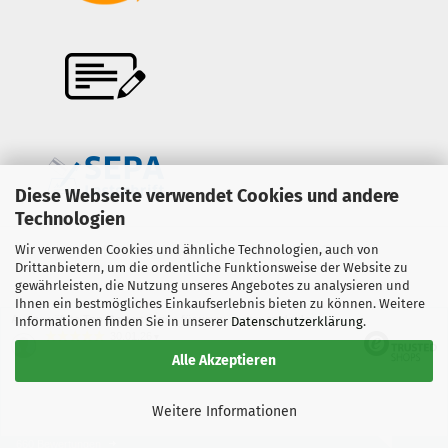
Diese Webseite verwendet Cookies und andere
Technologien
Wir verwenden Cookies und ähnliche Technologien, auch von
Onlineshop erstellen
mit Gambio.de © 2026
Drittanbietern, um die ordentliche Funktionsweise der Website zu
gewährleisten, die Nutzung unseres Angebotes zu analysieren und
Ihnen ein bestmögliches Einkaufserlebnis bieten zu können. Weitere
Ausgewählte Top-Bewertungen für www.copter-trade.de
Informationen finden Sie in unserer
Datenschutzerklärung
.
30.01.26
▼
Alle Akzeptieren
Weitere Informationen
660 Bewertungen