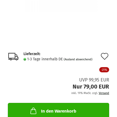
Lieferzeit:
Au
1-3 Tage innerhalb DE
(Ausland abweichend)
de
-21%
Me
UVP 99,95 EUR
Nur 79,00 EUR
inkl. 19% MwSt. zzgl.
Versand
In den Warenkorb