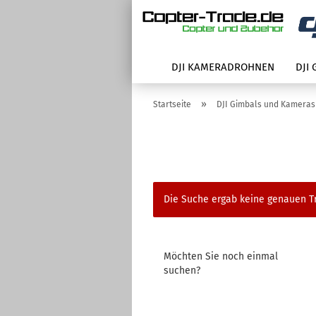
DJI KAMERADROHNEN
DJI
»
Startseite
DJI Gimbals und Kameras
Die Suche ergab keine genauen Tr
MÖCHTEN
Möchten Sie noch einmal
SIE
suchen?
NOCH
EINMAL
SUCHEN?