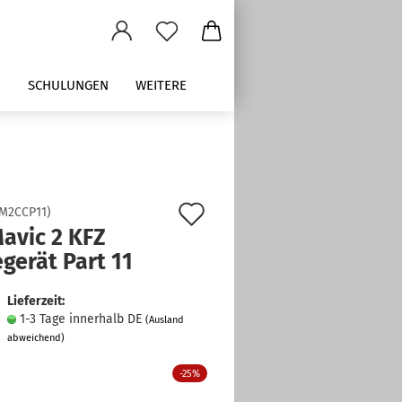
M
SCHULUNGEN
WEITERE
Auf
M2CCP11
)
Mavic 2 KFZ
den
gerät Part 11
Merkzettel
Lieferzeit:
1-3 Tage innerhalb DE
(Ausland
abweichend)
-25%