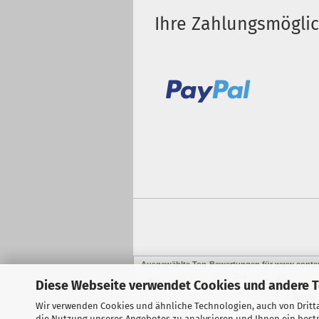
Ihre Zahlungsmögli
Ausgewählte Top-Bewertungen für www.copter
30.01.26
▼
Diese Webseite verwendet Cookies und andere 
Bester
wieder..
Wir verwenden Cookies und ähnliche Technologien, auch von Dritta
die Nutzung unseres Angebotes zu analysieren und Ihnen ein bestm