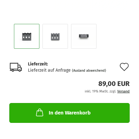
Lieferzeit:
Au
Lieferzeit auf Anfrage
(Ausland abweichend)
de
89,00 EUR
Me
inkl. 19% MwSt. zzgl.
Versand
In den Warenkorb