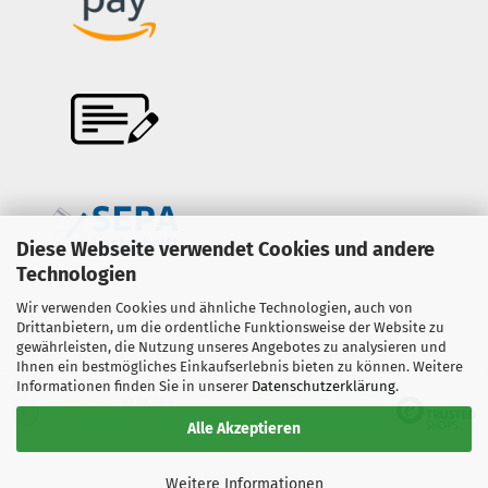
Diese Webseite verwendet Cookies und andere
Technologien
Wir verwenden Cookies und ähnliche Technologien, auch von
Onlineshop erstellen
mit Gambio.de © 2026
Drittanbietern, um die ordentliche Funktionsweise der Website zu
gewährleisten, die Nutzung unseres Angebotes zu analysieren und
Ihnen ein bestmögliches Einkaufserlebnis bieten zu können. Weitere
Ausgewählte Top-Bewertungen für www.copter-trade.de
Informationen finden Sie in unserer
Datenschutzerklärung
.
30.01.26
▼
Alle Akzeptieren
Weitere Informationen