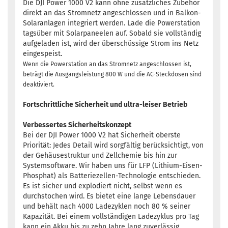
Die DJI Power 1000 V2 kann ohne zusätzliches Zubehör
direkt an das Stromnetz angeschlossen und in Balkon-
Solaranlagen integriert werden. Lade die Powerstation
tagsüber mit Solarpaneelen auf. Sobald sie vollständig
aufgeladen ist, wird der überschüssige Strom ins Netz
eingespeist.
Wenn die Powerstation an das Stromnetz angeschlossen ist,
beträgt die Ausgangsleistung 800 W und die AC-Steckdosen sind
deaktiviert.
Fortschrittliche Sicherheit und ultra-leiser Betrieb
Verbessertes Sicherheitskonzept
Bei der DJI Power 1000 V2 hat Sicherheit oberste
Priorität: Jedes Detail wird sorgfältig berücksichtigt, von
der Gehäusestruktur und Zellchemie bis hin zur
Systemsoftware. Wir haben uns für LFP (Lithium-Eisen-
Phosphat) als Batteriezellen-Technologie entschieden.
Es ist sicher und explodiert nicht, selbst wenn es
durchstochen wird. Es bietet eine lange Lebensdauer
und behält nach 4000 Ladezyklen noch 80 % seiner
Kapazität. Bei einem vollständigen Ladezyklus pro Tag
kann ein Akku bis zu zehn Jahre lang zuverlässig