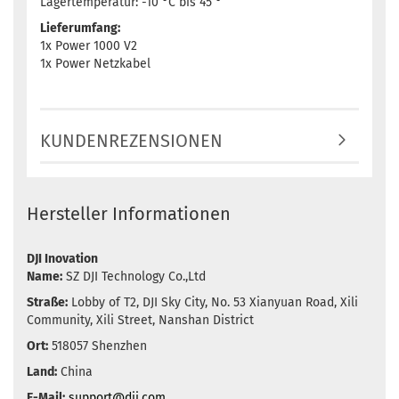
Lagertemperatur: -10 °C bis 45 °
Lieferumfang:
1x Power 1000 V2
1x Power Netzkabel
KUNDENREZENSIONEN
Hersteller Informationen
DJI Inovation
Name:
SZ DJI Technology Co.,Ltd
Straße:
Lobby of T2, DJI Sky City, No. 53 Xianyuan Road, Xili
Community, Xili Street, Nanshan District
Ort:
518057 Shenzhen
Land:
China
E-Mail:
support@dji.com