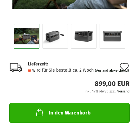
Lieferzeit:
Au
wird für Sie bestellt ca. 2 Woch
(Ausland abweichend)
de
899,00 EUR
Me
inkl. 19% MwSt. zzgl.
Versand
In den Warenkorb