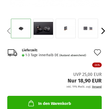
Lieferzeit:
Au
1-3 Tage innerhalb DE
(Ausland abweichend)
de
-24%
Me
UVP 25,00 EUR
Nur 18,90 EUR
inkl. 19% MwSt. zzgl.
Versand
In den Warenkorb