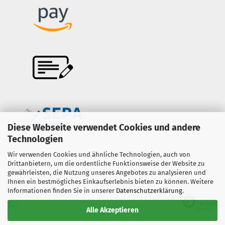
Diese Webseite verwendet Cookies und andere
Technologien
Wir verwenden Cookies und ähnliche Technologien, auch von
Onlineshop erstellen
mit Gambio.de © 2026
Drittanbietern, um die ordentliche Funktionsweise der Website zu
gewährleisten, die Nutzung unseres Angebotes zu analysieren und
Ihnen ein bestmögliches Einkaufserlebnis bieten zu können. Weitere
Ausgewählte Top-Bewertungen für www.copter-trade.de
Informationen finden Sie in unserer
Datenschutzerklärung
.
30.01.26
▼
Alle Akzeptieren