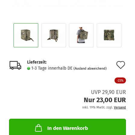
Lieferzeit:
Au
1-3 Tage innerhalb DE
(Ausland abweichend)
de
-23%
Me
UVP 29,90 EUR
Nur 23,00 EUR
inkl. 19% MwSt. zzgl.
Versand
In den Warenkorb