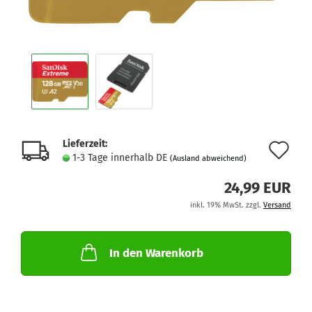
Lieferzeit:
Au
1-3 Tage innerhalb DE
(Ausland abweichend)
de
24,99 EUR
Me
inkl. 19% MwSt. zzgl.
Versand
In den Warenkorb