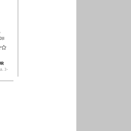
e
DJI
) 2
UR
a. 3-