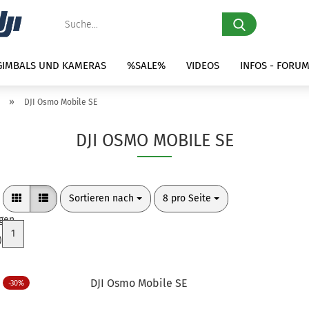
Suche...
 GIMBALS UND KAMERAS
%SALE%
VIDEOS
INFOS - FORU
»
DJI Osmo Mobile SE
DJI OSMO MOBILE SE
Sortieren nach
pro Seite
Sortieren nach
8 pro Seite
igen
1
 (4)
DJI Osmo Mobile SE
-30%