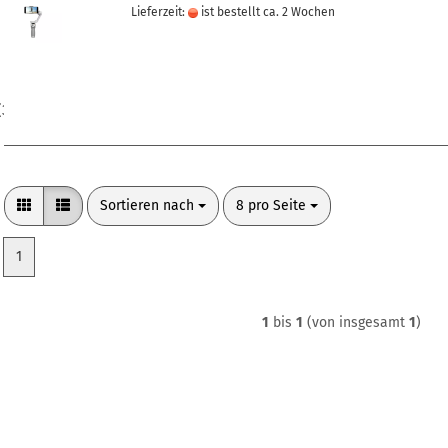
Lieferzeit:
ist bestellt ca. 2 Wochen
(38)
Sortieren nach
pro Seite
Sortieren nach
8 pro Seite
1
1
bis
1
(von insgesamt
1
)