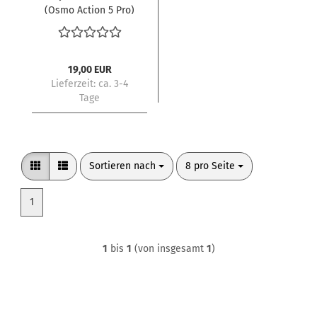
(Osmo Action 5 Pro)
1 Jahr (Karte)
19,00 EUR
Lieferzeit:
ca. 3-4
Tage
Sortieren nach
pro Seite
Sortieren nach
8 pro Seite
1
1
bis
1
(von insgesamt
1
)