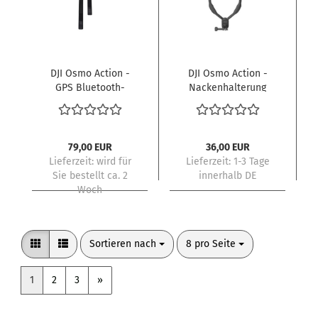
DJI Osmo Action -
DJI Osmo Action -
GPS Bluetooth-
Nackenhalterung
Fernsteuerung
79,00 EUR
36,00 EUR
Lieferzeit:
wird für
Lieferzeit:
1-3 Tage
Sie bestellt ca. 2
innerhalb DE
Woch
Sortieren nach
pro Seite
Sortieren nach
8 pro Seite
1
2
3
»