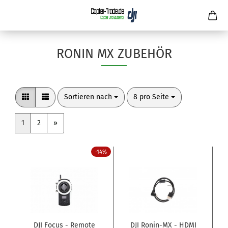
RONIN MX ZUBEHÖR
Sortieren nach
pro Seite
Sortieren nach
8 pro Seite
1
2
»
-14%
DJI Focus - Remote
DJI Ronin-MX - HDMI