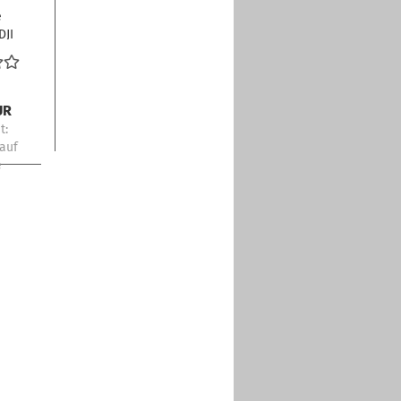
e
DJI
UR
t:
 auf
e