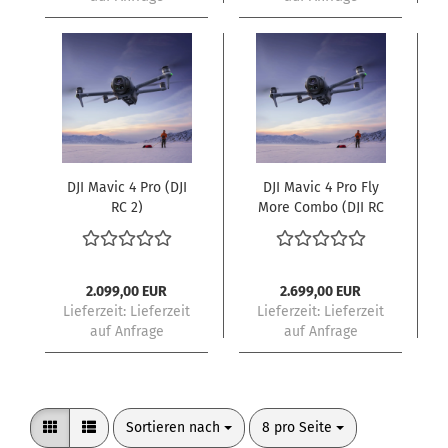
DJI Mavic 4 Pro (DJI
DJI Mavic 4 Pro Fly
RC 2)
More Combo (DJI RC
2)
2.099,00 EUR
2.699,00 EUR
Lieferzeit: Lieferzeit
Lieferzeit: Lieferzeit
auf Anfrage
auf Anfrage
Sortieren nach
pro Seite
Sortieren nach
8 pro Seite