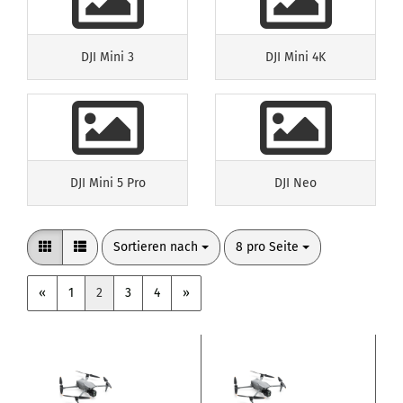
DJI Mini 3
DJI Mini 4K
DJI Mini 5 Pro
DJI Neo
Sortieren nach
pro Seite
Sortieren nach
8 pro Seite
«
1
2
3
4
»