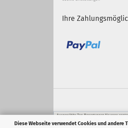
Ihre Zahlungsmögli
Ausgewählte Top-Bewertungen für www.copter
30.01.26
▼
Diese Webseite verwendet Cookies und andere 
Bester