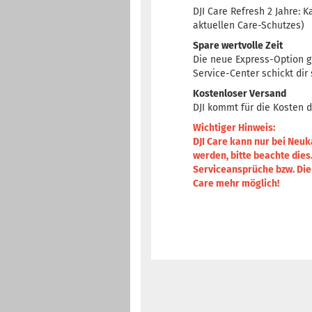
DJI Care Refresh 2 Jahre: 
aktuellen Care-Schutzes)
Spare wertvolle Zeit
Die neue Express-Option gi
Service-Center schickt dir
Kostenloser Versand
DJI kommt für die Kosten d
Wichtiger Hinweis:
DJI Care kann nur bei Neuk
werden, bitte beachte dies.
Serviceansprüche bzw. Dien
Care mehr möglich!