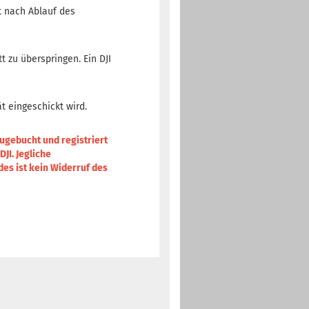
st nach Ablauf des
 zu überspringen. Ein DJI
t eingeschickt wird.
zugebucht und registriert
JI. Jegliche
des ist kein Widerruf des