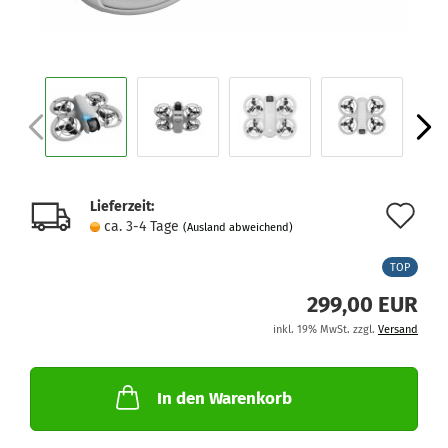
Lieferzeit:
Au
ca. 3-4 Tage
(Ausland abweichend)
de
TOP
Me
299,00 EUR
inkl. 19% MwSt. zzgl.
Versand
In den Warenkorb