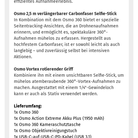
effizientes Aufnahmeerlebnis.
Osmo 2,5 m verlängerbarer Carbonfaser Selfie-Stick
In Kombination mit dem Osmo 360 bietet er spezielle
Seitentracking-Ansichten, die an Drohnenaufnahmen
erinnern, und ermöglicht es, spektakuläre 360°-
Aufnahmen mühelos zu erfassen. Hergestellt aus
hochfestem Carbonfaser, ist er sowohl leicht als auch
langlebig – und zuverlässig selbst bei intensiven
Aktionen.
Osmo Vortex rotierender Griff
Kombiniere ihn mit einem unsichtbaren Selfie-Stick, um
mühelos atemberaubende 360°-Vortex-Aufnahmen zu
machen. Ausgestattet mit einem 1/4"-Gewindeloch
kann er auch als Stativ verwendet werden.
Lieferumfang:
1x Osmo 360
1x Osmo Action Extreme Akku Plus (1950 mAh)
1x Osmo 360 Kameraschutztasche
1x Osmo Objektivreinigungstuch
1x USB-C-auf-USB-C-PD-Kabel (USB 3.1)