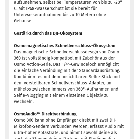
aufzunehmen, selbst bei Temperaturen von bis zu -20°
C. Mit IP68-Wasserschutz ist sie bereit für
Unterwasseraufnahmen bis zu 10 Metern ohne
Gehäuse.
Gestärkt durch das DJI-Ökosystem
Osmo magnetisches Schnellverschluss-Ökosystem
Das magnetische Schnellverschlussdesign von Osmo
360 ist vollständig kompatibel mit Zubehör aus der
Osmo Action-Serie. Das 1/4"-Gewindeloch ermöglicht
die einfache Verbindung mit der Standardausrüstung.
Kombiniere es mit dem unsichtbaren Selfie-Stick und
dem verstellbaren Schnellverschluss-Adapter, um
mühelos zwischen immersiven 360°-Aufnahmen und
Selfie-Vlogging mit einem einzelnen Objektiv zu
wechseln.
OsmoAudio™ Direktverbindung
Osmo 360 kann ohne Empfänger direkt mit zwei DJI-
Mikrofon-Sendern verbunden werden, erfasst Audio mit
ultra-hoher Abtastrate, und nimmt sowohl deine als
auch die Stimme deines Partners mit Studioqualität