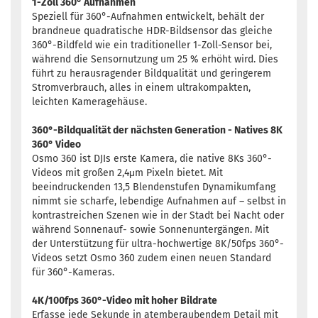
1-Zoll 360° Aufnahmen
Speziell für 360°-Aufnahmen entwickelt, behält der
brandneue quadratische HDR-Bildsensor das gleiche
360°-Bildfeld wie ein traditioneller 1-Zoll-Sensor bei,
während die Sensornutzung um 25 % erhöht wird. Dies
führt zu herausragender Bildqualität und geringerem
Stromverbrauch, alles in einem ultrakompakten,
leichten Kameragehäuse.
360°-Bildqualität der nächsten Generation - Natives 8K
360° Video
Osmo 360 ist DJIs erste Kamera, die native 8Ks 360°-
Videos mit großen 2,4μm Pixeln bietet. Mit
beeindruckenden 13,5 Blendenstufen Dynamikumfang
nimmt sie scharfe, lebendige Aufnahmen auf – selbst in
kontrastreichen Szenen wie in der Stadt bei Nacht oder
während Sonnenauf- sowie Sonnenuntergängen. Mit
der Unterstützung für ultra-hochwertige 8K/50fps 360°-
Videos setzt Osmo 360 zudem einen neuen Standard
für 360°-Kameras.
4K/100fps 360°-Video mit hoher Bildrate
Erfasse jede Sekunde in atemberaubendem Detail mit