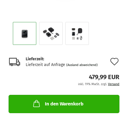
Lieferzeit:
Au
Lieferzeit auf Anfrage
(Ausland abweichend)
de
479,99 EUR
Me
inkl. 19% MwSt. zzgl.
Versand
In den Warenkorb