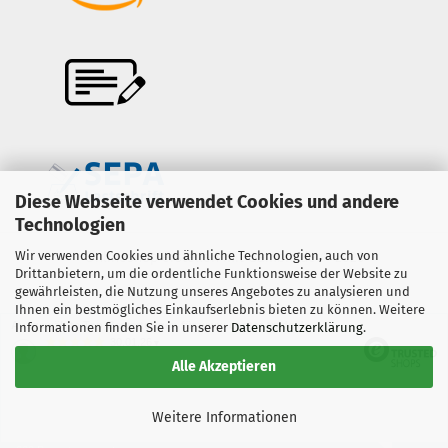
Diese Webseite verwendet Cookies und andere
Technologien
Wir verwenden Cookies und ähnliche Technologien, auch von
Onlineshop erstellen
mit Gambio.de © 2026
Drittanbietern, um die ordentliche Funktionsweise der Website zu
gewährleisten, die Nutzung unseres Angebotes zu analysieren und
Ihnen ein bestmögliches Einkaufserlebnis bieten zu können. Weitere
Ausgewählte Top-Bewertungen für www.copter-trade.de
Informationen finden Sie in unserer
Datenschutzerklärung
.
30.01.26
▼
Alle Akzeptieren
Weitere Informationen