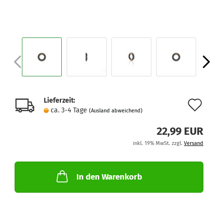
Lieferzeit:
Au
ca. 3-4 Tage
(Ausland abweichend)
de
22,99 EUR
Me
inkl. 19% MwSt. zzgl.
Versand
In den Warenkorb