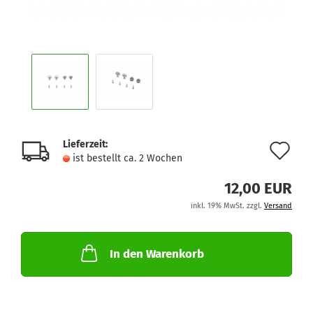
Lieferzeit:
Au
ist bestellt ca. 2 Wochen
de
12,00 EUR
Me
inkl. 19% MwSt. zzgl.
Versand
In den Warenkorb