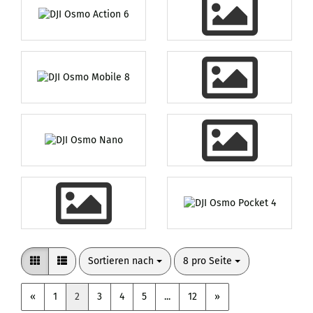
Sortieren nach
pro Seite
Sortieren nach
8 pro Seite
«
1
2
3
4
5
...
12
»