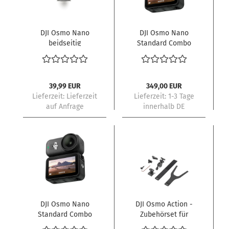
DJI Osmo Nano
DJI Osmo Nano
beidseitig
Standard Combo
magnetische
128GB
Kugelgelenk-
Adapterhalterung
39,99 EUR
349,00 EUR
Lieferzeit: Lieferzeit
Lieferzeit:
1-3 Tage
auf Anfrage
innerhalb DE
DJI Osmo Nano
DJI Osmo Action -
Standard Combo
Zubehörset für
64GB
Rennradsport