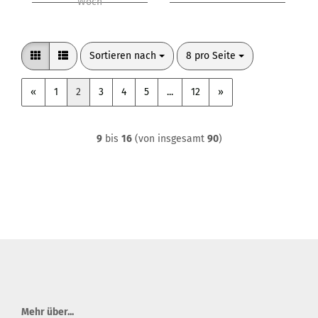
Woch
Sortieren nach
pro Seite
Sortieren nach
8 pro Seite
«
1
2
3
4
5
...
12
»
9
bis
16
(von insgesamt
90
)
Mehr über...