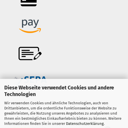
Diese Webseite verwendet Cookies und andere
Technologien
Wir verwenden Cookies und ähnliche Technologien, auch von
Onlineshop erstellen
mit Gambio.de © 2026
Drittanbietern, um die ordentliche Funktionsweise der Website zu
gewährleisten, die Nutzung unseres Angebotes zu analysieren und
Ihnen ein bestmögliches Einkaufserlebnis bieten zu können. Weitere
Ausgewählte Top-Bewertungen für www.copter-trade.de
Informationen finden Sie in unserer
Datenschutzerklärung
.
30.01.26